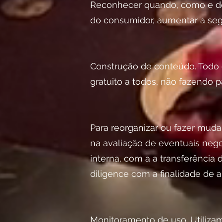
Reconhecer quando, como e de 
do consumidor, aumentar a segu
Construção de conteúdo. Todo 
gratuito a todos, não fazendo 
Para reorganizar ou fazer muda
na avaliação de eventuais nego
interna, com a a transferência
diligence com a finalidade de 
Monitoramento de uso. Utilizam